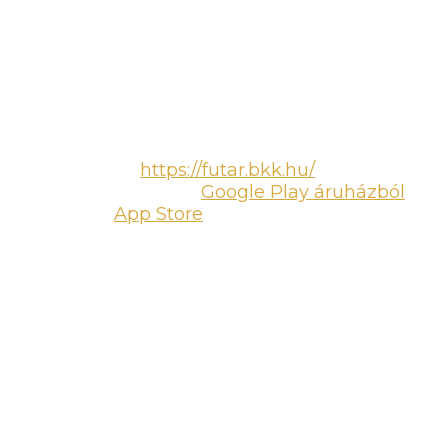
Következő eseményünk szervezés alatt
Budapest Marriott Hotel
1052 Budapest, Apáczai Csere János u. 4.
Útvonaltervezés:
BKK Futár:
https://futar.bkk.hu/
vagy
töltsd le az appot
Google Play áruházból
vagy az
App Store
-ból.