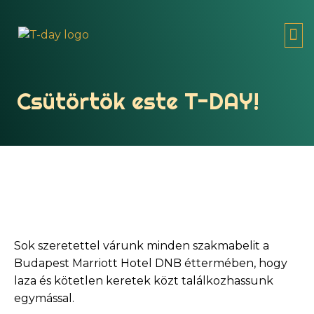
MI A
T-D
Csütörtök este T-DAY!
Sok szeretettel várunk minden szakmabelit a
Budapest Marriott Hotel DNB éttermében, hogy
laza és kötetlen keretek közt találkozhassunk
egymással.