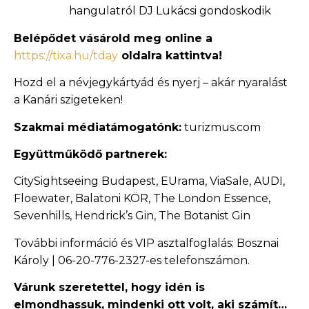
hangulatról DJ Lukácsi gondoskodik
Belépődet vásárold meg online a
https://tixa.hu/tday
oldalra kattintva!
Hozd el a névjegykártyád és nyerj – akár nyaralást
a Kanári szigeteken!
Szakmai médiatámogatónk:
turizmus.com
Együttműködő partnerek:
CitySightseeing Budapest, EUrama, ViaSale, AUDI,
Floewater, Balatoni KÖR, The London Essence,
Sevenhills, Hendrick’s Gin, The Botanist Gin
További információ és VIP asztalfoglalás: Bosznai
Károly | 06-20-776-2327-es telefonszámon.
Várunk szeretettel, hogy idén is
elmondhassuk, mindenki ott volt, aki számít…