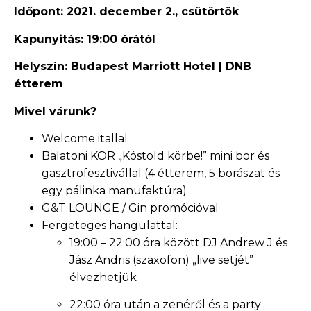
Időpont: 2021. december 2., csütörtök
Kapunyitás: 19:00 órától
Helyszín: Budapest Marriott Hotel | DNB
étterem
Mivel várunk?
Welcome itallal
Balatoni KÖR „Kóstold körbe!” mini bor és
gasztrofesztivállal (4 étterem, 5 borászat és
egy pálinka manufaktúra)
G&T LOUNGE / Gin promócióval
Fergeteges hangulattal:
19:00 – 22:00 óra között DJ Andrew J és
Jász Andris (szaxofon) „live setjét”
élvezhetjük
22:00 óra után a zenéről és a party