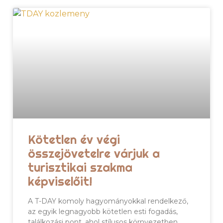
Kötetlen év végi
összejövetelre várjuk a
turisztikai szakma
képviselőit!
A T-DAY komoly hagyományokkal rendelkező,
az egyik legnagyobb kötetlen esti fogadás,
találkozási pont, ahol stílusos környezetben