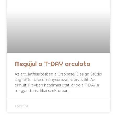
Megújul a T-DAY arculata
Az arculatfrissítésben a Graphasel Design Stúdió
segítette az eseménysorozat szervezőit. Az
elmúlt 11 évben hatalmas utat jár be a T-DAY a
magyar turisztikai szektorban,
2021.11.14.