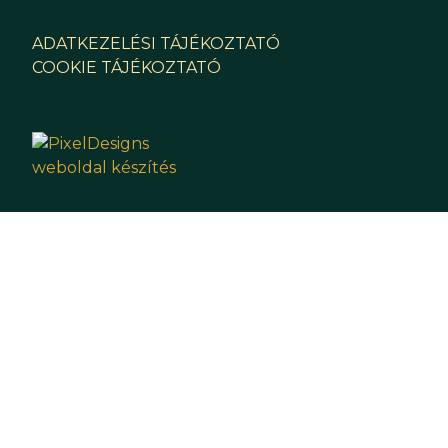
ADATKEZELÉSI TÁJÉKOZTATÓ
COOKIE TÁJÉKOZTATÓ
Helyszín
Következő eseményünk szervezés alatt