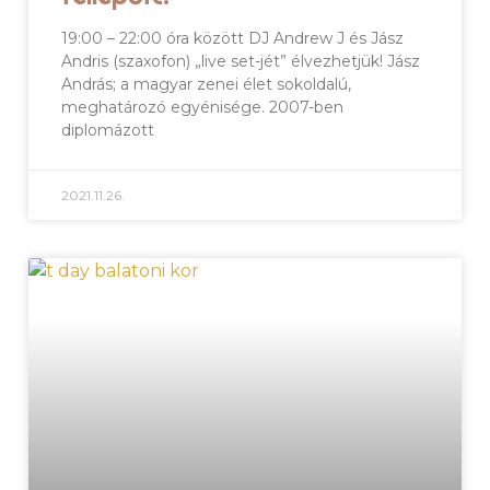
19:00 – 22:00 óra között DJ Andrew J és Jász
Andris (szaxofon) „live set-jét” élvezhetjük! Jász
András; a magyar zenei élet sokoldalú,
meghatározó egyénisége. 2007-ben
diplomázott
2021.11.26.