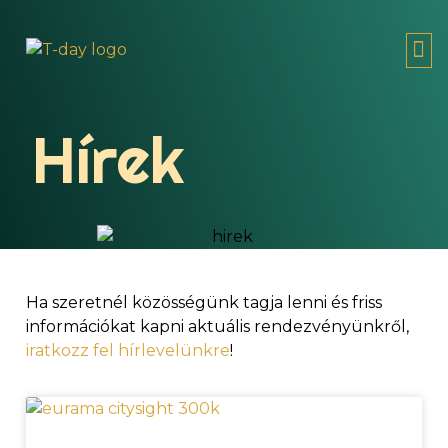
MI A
T-D
Hírek
Ha szeretnél közösségünk tagja lenni és friss
információkat kapni aktuális rendezvényünkről,
iratkozz fel hírlevelünkre
!