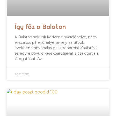
Így főz a Balaton
A Balaton sokunk kedvenc nyaralóhelye, négy
évszakos pihenőhelye, amely az utóbbi
években színvonalas gasztronómiai kínálatával
és egyre bővülő kerékpárútjaival is csalogatja a
látogatókat. Az
2021.11.30.